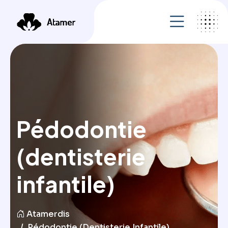
Pédodontie
(dentisterie
infantile)
Atamerdis
Pédodontie (dentisterie Infantile)