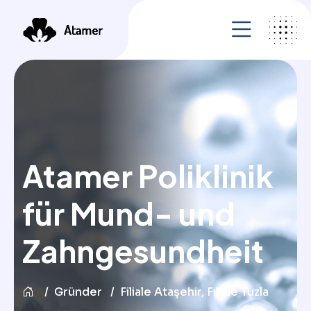
Atamer Poliklinik
für Mund- und
Zahngesundheit
Gründer
Filiale Ataşehir, Filiale Tuzla