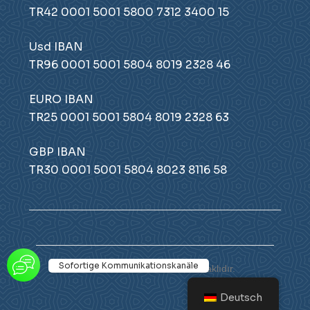
TR42 0001 5001 5800 7312 3400 15
Usd IBAN
TR96 0001 5001 5804 8019 2328 46
EURO IBAN
TR25 0001 5001 5804 8019 2328 63
GBP IBAN
TR30 0001 5001 5804 8023 8116 58
Sofortige Kommunikationskanäle
© 2026 Atamer. Tüm hakları saklıdır.
Deutsch