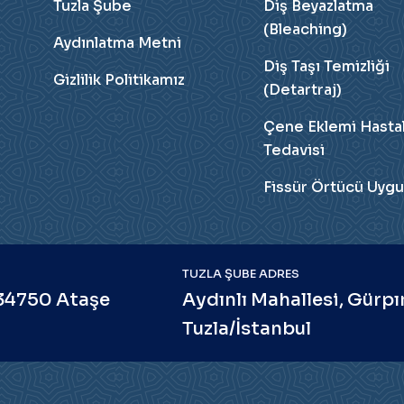
Tuzla Şube
Diş Beyazlatma
(Bleaching)
Aydınlatma Metni
Diş Taşı Temizliği
Gizlilik Politikamız
(Detartraj)
Çene Eklemi Hastalı
Tedavisi
Fissür Örtücü Uygu
TUZLA ŞUBE ADRES
 34750 Ataşe
Aydınlı Mahallesi, Gürpı
Tuzla/İstanbul