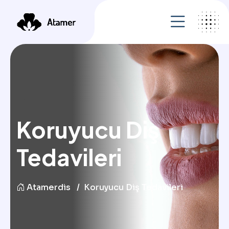
Koruyucu Diş
Tedavileri
Atamerdis
Koruyucu Diş Tedavileri