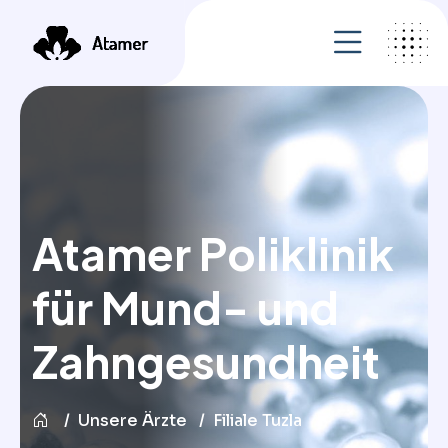
Atamer Poliklinik
für Mund- und
Zahngesundheit
Unsere Ärzte
Filiale Tuzla