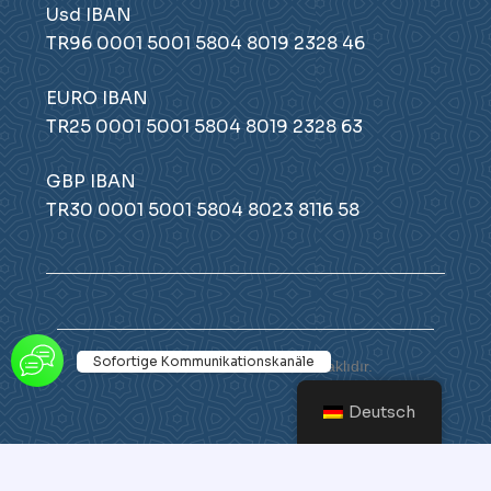
Usd IBAN
TR96 0001 5001 5804 8019 2328 46
EURO IBAN
TR25 0001 5001 5804 8019 2328 63
GBP IBAN
TR30 0001 5001 5804 8023 8116 58
Sofortige Kommunikationskanäle
© 2026 Atamer. Tüm hakları saklıdır.
Deutsch